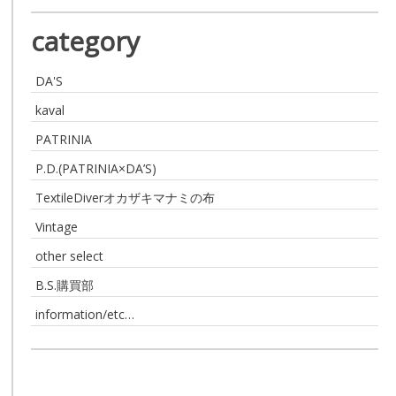
category
DA'S
kaval
PATRINIA
P.D.(PATRINIA×DA’S)
TextileDiverオカザキマナミの布
Vintage
other select
B.S.購買部
information/etc…