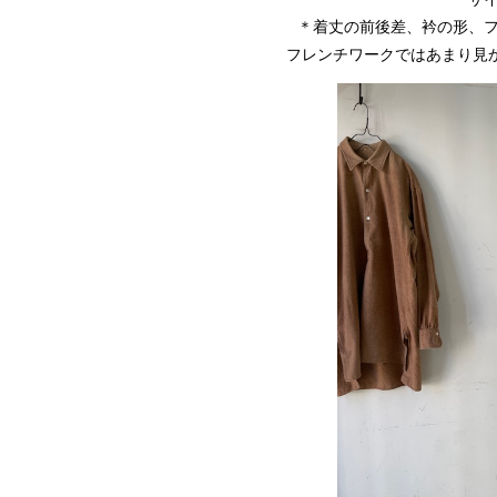
＊着丈の前後差、衿の形、フ
フレンチワークではあまり見