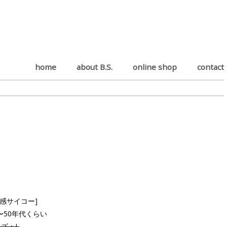
home
about B.S.
online shop
contact
ド感サイコー]
0〜50年代くらい
ズ：L