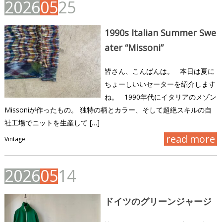
2
0
2
6
0
5
2
5
1990s Italian Summer Swe
ater “Missoni”
皆さん、こんばんは。 本日は夏に
ちょーしいいセーターを紹介します
ね。 1990年代にイタリアのメゾン
Missoniが作ったもの。 独特の柄とカラー、そして超絶スキルの自
社工場でニットを生産して […]
read more
Vintage
2
0
2
6
0
5
1
4
ドイツのグリーンジャージ