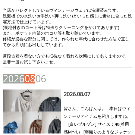
当店がセレクトしているヴィンテージウェアは洗濯済みです。
洗濯機での水洗いor手洗い(押し洗い)といった感じに素材に合った洗
濯方法で仕上げています。
(裏地付きのコート等は特殊なクリーニングをかけてあります)
また、ポケット内部のホコリ等も取り除いています。
修繕が必要な部分に関しては、作られた年代に合わせた方法で直し
てから店頭にお出ししています。
普段古着を着ない方でも抵抗なく着れる状態にしてありますので、
是非一度お試し下さいませ。
2
0
2
6
0
8
0
6
2026.08.07
皆さん、こんばんは。 本日はヴィ
ンテージアイテムを紹介しますね。
[白いブルゾン] サイズ：40(着用
感M〜L) [羽織りのようなジャケッ