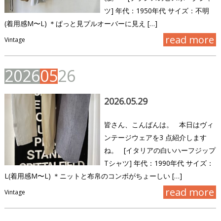
ツ] 年代：1950年代 サイズ：不明
(着用感M〜L) ＊ぱっと見プルオーバーに見え […]
read more
Vintage
2
0
2
6
0
5
2
6
2026.05.29
皆さん、こんばんは。 本日はヴィ
ンテージウェアを3 点紹介します
ね。 [イタリアの白いハーフジップ
Tシャツ] 年代：1990年代 サイズ：
L(着用感M〜L) ＊ニットと布帛のコンボがちょーしい […]
read more
Vintage