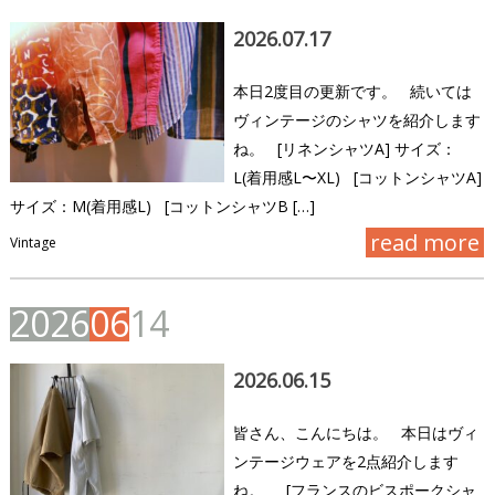
2026.07.17
本日2度目の更新です。 続いては
ヴィンテージのシャツを紹介します
ね。 [リネンシャツA] サイズ：
L(着用感L〜XL) [コットンシャツA]
サイズ：M(着用感L) [コットンシャツB […]
read more
Vintage
2
0
2
6
0
6
1
4
2026.06.15
皆さん、こんにちは。 本日はヴィ
ンテージウェアを2点紹介します
ね。 [フランスのビスポークシャ