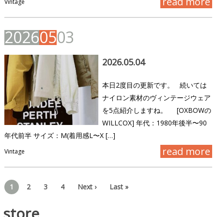
read more
Vintage
2
0
2
6
0
5
0
3
2026.05.04
本日2度目の更新です。 続いては
ナイロン素材のヴィンテージウェア
を5点紹介しますね。 [OXBOWの
WILLCOX] 年代：1980年後半〜90
年代前半 サイズ：M(着用感L〜X […]
read more
Vintage
1
2
3
4
Next ›
Last »
store