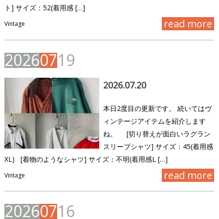
ト] サイズ：52(着用感 […]
read more
Vintage
2
0
2
6
0
7
1
9
2026.07.20
本日2度目の更新です。 続いてはヴ
ィンテージアイテムを紹介します
ね。 [切り替えが面白いラグラン
スリーブシャツ] サイズ：45(着用感
XL) [着物のようなシャツ] サイズ：不明(着用感L […]
read more
Vintage
2
0
2
6
0
7
1
6