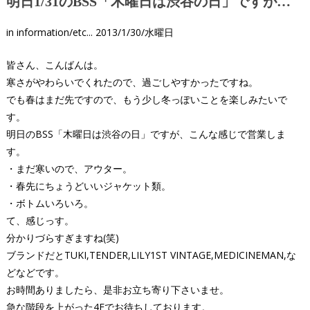
明日1/31のBSS「木曜日は渋谷の日」ですが…
in
information/etc...
2013/1/30/水曜日
皆さん、こんばんは。
寒さがやわらいでくれたので、過ごしやすかったですね。
でも春はまだ先ですので、もう少し冬っぽいことを楽しみたいで
す。
明日のBSS「木曜日は渋谷の日」ですが、こんな感じで営業しま
す。
・まだ寒いので、アウター。
・春先にちょうどいいジャケット類。
・ボトムいろいろ。
て、感じっす。
分かりづらすぎますね(笑)
ブランドだとTUKI,TENDER,LILY1ST VINTAGE,MEDICINEMAN,な
どなどです。
お時間ありましたら、是非お立ち寄り下さいませ。
急な階段を上がった4Fでお待ちしております。