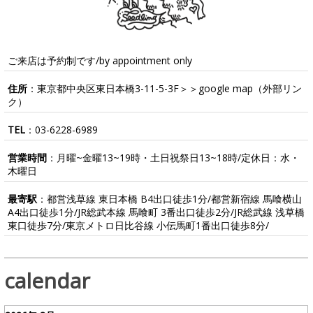
ご来店は予約制です/by appointment only
住所
：東京都中央区東日本橋3-11-5-3F＞＞
google map
（外部リン
ク）
TEL
：
03-6228-6989
営業時間
：月曜~金曜13~19時・土日祝祭日13~18時/定休日：水・
木曜日
最寄駅
：都営浅草線 東日本橋 B4出口徒歩1分/都営新宿線 馬喰横山
A4出口徒歩1分/JR総武本線 馬喰町 3番出口徒歩2分/JR総武線 浅草橋
東口徒歩7分/東京メトロ日比谷線 小伝馬町1番出口徒歩8分/
calendar