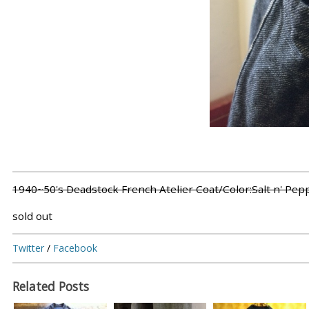
1940~50's Deadstock French Atelier Coat/Color:Salt n' Pep
sold out
Twitter
/
Facebook
Related Posts