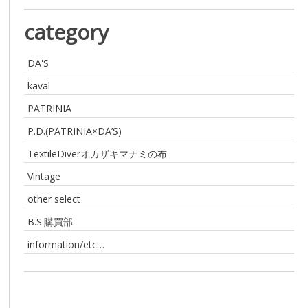
category
DA'S
kaval
PATRINIA
P.D.(PATRINIA×DA’S)
TextileDiverオカザキマナミの布
Vintage
other select
B.S.購買部
information/etc…