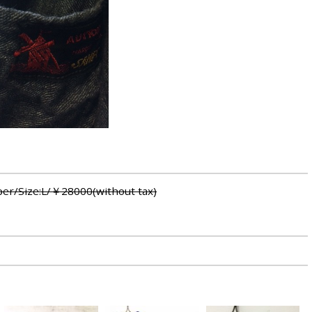
per/Size:L/￥28000(without tax)