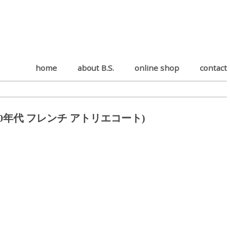
home
about B.S.
online shop
contact
t (1940~50年代 フレンチ アトリエコート)
。