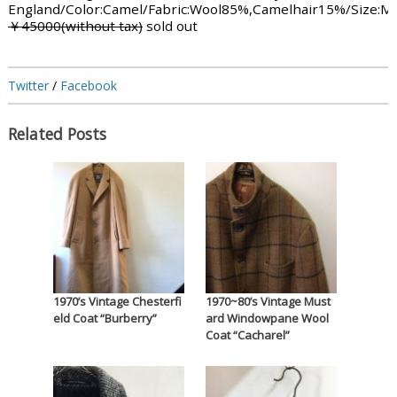
England/Color:Camel/Fabric:Wool85%,Camelhair15%/Size:M
￥45000(without tax)
sold out
Twitter
/
Facebook
Related Posts
1970’s Vintage Chesterfi
1970~80’s Vintage Must
eld Coat “Burberry”
ard Windowpane Wool
Coat “Cacharel”