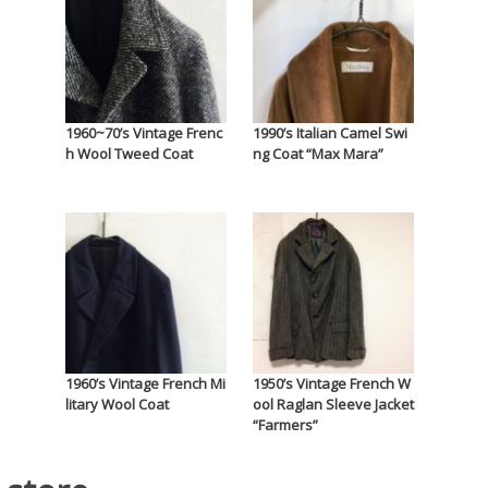
1960~70’s Vintage Frenc
1990’s Italian Camel Swi
h Wool Tweed Coat
ng Coat “Max Mara”
1960’s Vintage French Mi
1950’s Vintage French W
litary Wool Coat
ool Raglan Sleeve Jacket
“Farmers”