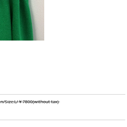
een/Size:L/￥7800(without tax)