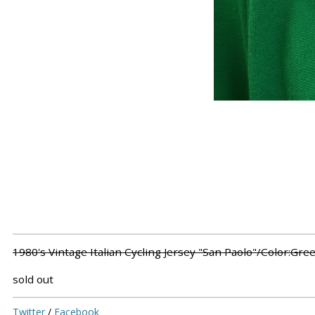
1980's Vintage Italian Cycling Jersey "San Paolo"/Color:Gr
sold out
Twitter
/
Facebook