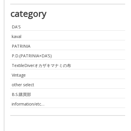
category
DA'S
kaval
PATRINIA
P.D.(PATRINIA×DA’S)
TextileDiverオカザキマナミの布
Vintage
other select
B.S.購買部
information/etc…