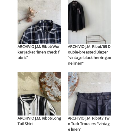
ARCHIVIO J.M. Ribot/Wor
ARCHIVIO J.M. Ribot/6B D
ker Jacket “linen check f
ouble-breasted Blazer
abric”
“vintage black herringbo
ne linen”
ARCHIVIO J.M. Ribot/Long
ARCHIVIO J.M. Ribot / Tw
Tail Shirt
o Tuck Trousers “vintag
e linen”