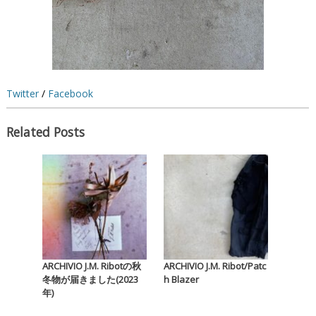
Twitter
/
Facebook
Related Posts
ARCHIVIO J.M. Ribotの秋
ARCHIVIO J.M. Ribot/Patc
冬物が届きました(2023
h Blazer
年)