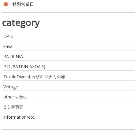
特別営業日
category
DA'S
kaval
PATRINIA
P.D.(PATRINIA×DA’S)
TextileDiverオカザキマナミの布
Vintage
other select
B.S.購買部
information/etc…