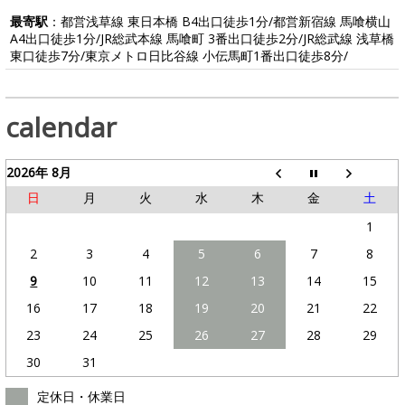
最寄駅
：都営浅草線 東日本橋 B4出口徒歩1分/都営新宿線 馬喰横山
A4出口徒歩1分/JR総武本線 馬喰町 3番出口徒歩2分/JR総武線 浅草橋
東口徒歩7分/東京メトロ日比谷線 小伝馬町1番出口徒歩8分/
calendar
2026年 8月
日
月
火
水
木
金
土
1
2
3
4
5
6
7
8
9
10
11
12
13
14
15
16
17
18
19
20
21
22
23
24
25
26
27
28
29
30
31
定休日・休業日