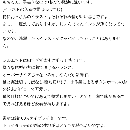
もちろん、手描きなので1枚づつ微妙に違います。
(イラストの入る位置はほぼ同じ)
特におっさんのイラストはそれぞれ表情がいい感じですよ。
あっ、一度洗ってありますが、じぇんじぇんインクが薄くなってな
いです。
なので、洗濯したらイラストがグッバイしちゃうことはありませ
ん。
シルエットは細すぎず太すぎずって感じです。
様々な体型の方に着て頂けるバランス。
オーバーサイズじゃないのが、なんだか新鮮す。
袖と裾は切りっぱなし(断ち切り)で、手作業によるボタンホールの糸
の始末がピロって可愛い。
縫製仕様についてはあえて割愛しますが、とても丁寧で味があるの
で見れば見るほど愛着が増しますよ。
素材は綿100%タイプライターです。
ドライタッチの独特の生地感はとても気持ちよいですよ。