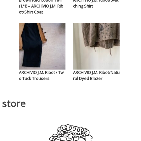
Brown Red Cotton Twill
ARCHIVIO J.M. Ribot/Swit
(1/1) – ARCHIVIO J.M. Rib
ching Shirt
ot/Shirt Coat
ARCHIVIO J.M. Ribot / Tw
ARCHIVIO J.M. Ribot/Natu
o Tuck Trousers
ral Dyed Blazer
store