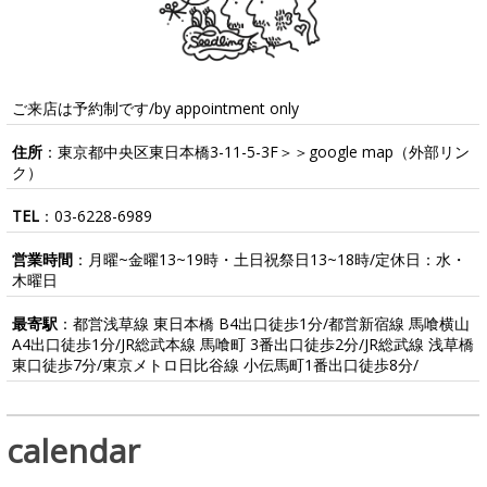
ご来店は予約制です/by appointment only
住所
：東京都中央区東日本橋3-11-5-3F＞＞
google map
（外部リン
ク）
TEL
：
03-6228-6989
営業時間
：月曜~金曜13~19時・土日祝祭日13~18時/定休日：水・
木曜日
最寄駅
：都営浅草線 東日本橋 B4出口徒歩1分/都営新宿線 馬喰横山
A4出口徒歩1分/JR総武本線 馬喰町 3番出口徒歩2分/JR総武線 浅草橋
東口徒歩7分/東京メトロ日比谷線 小伝馬町1番出口徒歩8分/
calendar