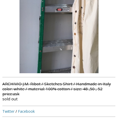
ARCHIVIO J.M. Ribot / Sketches Shirt / Handmade in Italy
color: white / material: 100% cotton / size: 48 ,
50 , 52
price:ask
sold out
Twitter
/
Facebook