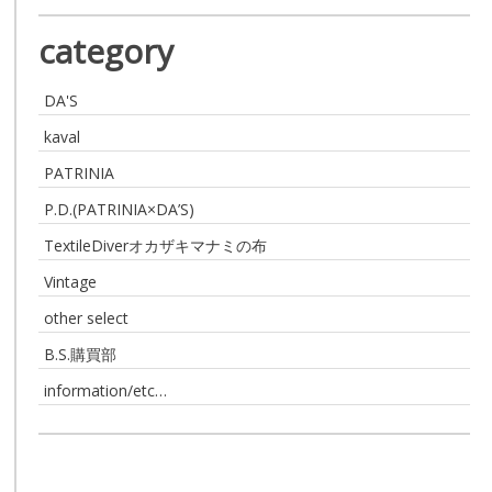
category
DA'S
kaval
PATRINIA
P.D.(PATRINIA×DA’S)
TextileDiverオカザキマナミの布
Vintage
other select
B.S.購買部
information/etc…