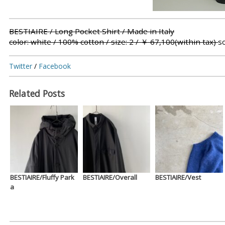
BESTIAIRE / Long Pocket Shirt / Made in Italy
color: white / 100% cotton / size: 2 / ￥ 67,100(within tax)
s
Twitter
/
Facebook
Related Posts
BESTIAIRE/Fluffy Park
BESTIAIRE/Overall
BESTIAIRE/Vest
a