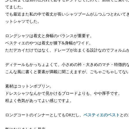
てました。
でも最近また私の中で着丈が長いシャツブームがふつふつとわいて
ットシャツでした。
ロングシャツは着丈と身幅のバランスが重要す。
ベスティエのやつは着丈が膝下&身幅がワイド。
ただデカイだけではなく、ドレープが出まくる設計なのでフォルム
ディテールもかっちょよくて、小さめの衿・大きめのマチ・特徴的
こんな風に書くと要素が満載に聞こえますが、ごちゃごちゃしてな
素材はコットンポプリン。
ドレスシャツなんかで見かけるブロードよりも、やや厚手です。
程よく色気があってよい感じですよ。
ロングコートのインナーとしてもOKだし、
ベスティエのベスト
との