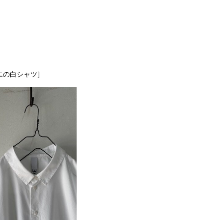
エの白シャツ]