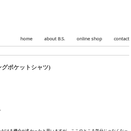
home
about B.S.
online shop
contact
エのロングポケットシャツ)
す。
ただける機会が多かったと思いますが、ここのところ気分じゃなくなっ