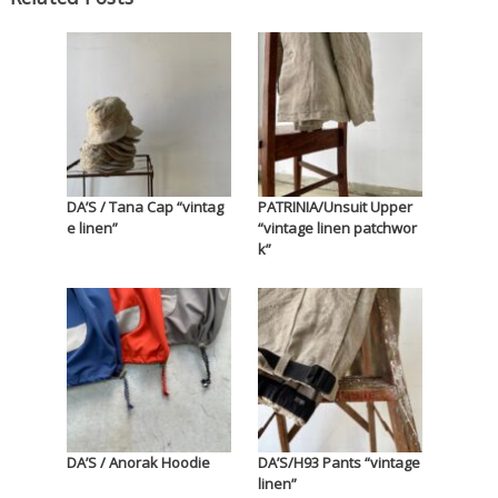
DA’S / Tana Cap “vintag
PATRINIA/Unsuit Upper
e linen”
“vintage linen patchwor
k”
DA’S / Anorak Hoodie
DA’S/H93 Pants “vintage
linen”