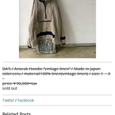
DA'S / Anorak Hoodie “vintage linen” / Made in Japan
color:
ecru / material:100% linen(vintage linen) / size: 1 ・3
price:
￥90,000+tax
sold out
Twitter
/
Facebook
Related Posts