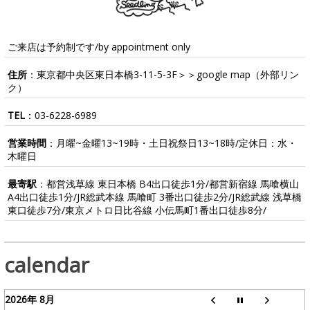
ご来店は予約制です/by appointment only
住所
：東京都中央区東日本橋3-11-5-3F＞＞
google map
（外部リン
ク）
TEL
：
03-6228-6989
営業時間
：月曜~金曜13~19時・土日祝祭日13~18時/定休日：水・
木曜日
最寄駅
：都営浅草線 東日本橋 B4出口徒歩1分/都営新宿線 馬喰横山
A4出口徒歩1分/JR総武本線 馬喰町 3番出口徒歩2分/JR総武線 浅草橋
東口徒歩7分/東京メトロ日比谷線 小伝馬町1番出口徒歩8分/
calendar
2026年 8月