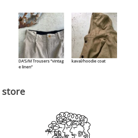
DA’S/M Trousers “vintag
kaval/hoodie coat
e linen”
store