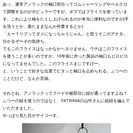
あっ、通常アノラックの袖口部分ってゴムシャーリングやベルクロ
で調整するのがポピュラーですが、ダズではフライスを使っていま
す。これにより袖をたくし上げられるのが本当に便利なのですが(手
を洗うとか、着たままなんか作業するとか)
「え〜？リブってダメになっちゃうじゃん」と思うそこのアナタ。
分かるぞ〜その気持ち。
でもこのフライスはなっかなかヘタりません。ウチはこのフライス
を使うことが多いのですが、10年前に作った製品の袖口もビロビロ
になってませんでした。このフライスまじですげー。
と、いうことで好きな位置でピタッと袖口を止められる。ふつーの
ことだけど、なんか至福。
それとね、アノラックってフードや裾部分に紐が通ってますよね？
ふつーの紐を使うのではなく、PATRINIAの山中さんに組紐を編んで
いただきました。
やっぱり見た目がサイコーす。