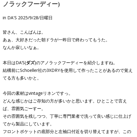
ノラックフーディー)
in
DA'S
2025/9/28/日曜日
皆さん、こんばんは。
あぁ、大好きだった朝ドラが一昨日で終わってもうた。
なんか寂しいなぁ。
本日はDA’S(
ダズ
)のアノラックフーディーを紹介しますね。
結構前にSchoeller社の3XDRYを使用して作ったことがあるので覚え
てる方も多いかと。
今回の素材はvintageリネンですっ。
どんな感じかはご存知の方が多いかと思います。ひとことで言え
ば、雰囲気ごーすー。
その雰囲気を残しつつ、丁寧に専門業者で洗って良い感じに仕上げ
てから製品にしています。
フロントポケットの底部分と左袖口付近を切り替えてますが、この