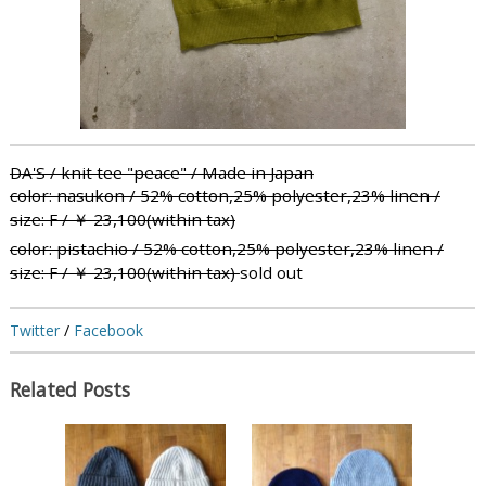
DA'S / knit tee "peace" / Made in Japan
color: nasukon / 52% cotton,25% polyester,23% linen /
size: F / ￥ 23,100(within tax)
color: pistachio / 52% cotton,25% polyester,23% linen /
size:
F
/ ￥ 23,100(within tax)
sold out
Twitter
/
Facebook
Related Posts