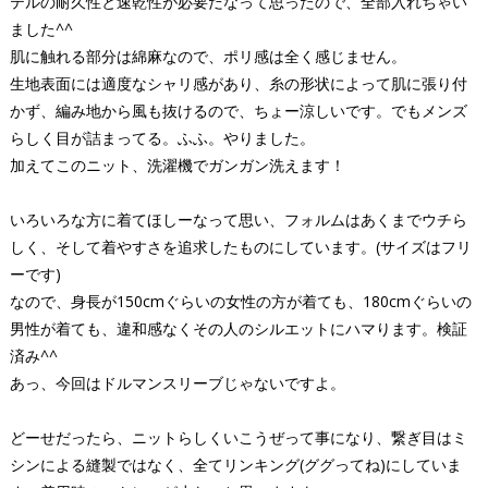
テルの耐久性と速乾性が必要だなって思ったので、全部入れちゃい
ました^^
肌に触れる部分は綿麻なので、ポリ感は全く感じません。
生地表面には適度なシャリ感があり、糸の形状によって肌に張り付
かず、編み地から風も抜けるので、ちょー涼しいです。でもメンズ
らしく目が詰まってる。ふふ。やりました。
加えてこのニット、洗濯機でガンガン洗えます！
いろいろな方に着てほしーなって思い、フォルムはあくまでウチら
しく、そして着やすさを追求したものにしています。(サイズはフリ
ーです)
なので、身長が150cmぐらいの女性の方が着ても、180cmぐらいの
男性が着ても、違和感なくその人のシルエットにハマります。検証
済み^^
あっ、今回はドルマンスリーブじゃないですよ。
どーせだったら、ニットらしくいこうぜって事になり、繋ぎ目はミ
シンによる縫製ではなく、全てリンキング(ググってね)にしていま