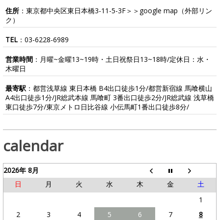
住所
：東京都中央区東日本橋3-11-5-3F＞＞
google map
（外部リン
ク）
TEL
：
03-6228-6989
営業時間
：月曜~金曜13~19時・土日祝祭日13~18時/定休日：水・
木曜日
最寄駅
：都営浅草線 東日本橋 B4出口徒歩1分/都営新宿線 馬喰横山
A4出口徒歩1分/JR総武本線 馬喰町 3番出口徒歩2分/JR総武線 浅草橋
東口徒歩7分/東京メトロ日比谷線 小伝馬町1番出口徒歩8分/
calendar
2026年 8月
日
月
火
水
木
金
土
1
2
3
4
5
6
7
8