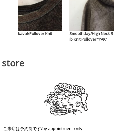
kaval/Pullover Knit
Smoothday/High Neck R
ib Knit Pullover “YAK”
store
ご来店は予約制です/by appointment only