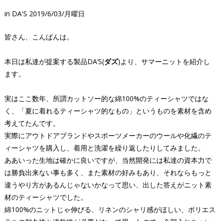
in
DA'S
2019/6/03/月曜日
皆さん、こんばんは。
本日は私達が提案する製品DA’S(
ダズ
)より、サマーニットを紹介し
ます。
実はここ数年、所謂カットソー的な綿100%のティーシャツではな
く、「夏に着れるティーシャツ的なもの」というものを素材を含め
考えてたんです。
実際にアウトドアブランドやスポーツメーカーのウールや化繊のテ
ィーシャツを購入し、着用と洗濯を繰り返したりしてみました。
ああいった生地は確かに良いですが、当然開発には私達の資本力で
は勝負出来ない事も多く、また素材の好みもあり、それならもっと
違うやり方があるんじゃないかなって思い、出した答えがニット素
材のティーシャツでした。
綿100%のニットじゃ伸びる、リネンのシャリ感がほしい、ポリエス