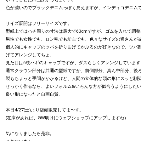
色が濃いのでブラックデニムっぽく見えますが、インディゴデニム
サイズ展開はフリーサイズです。
型紙上ではハチ周りの寸法は最大で63cmですが、ゴムを入れて調
男性でも女性でも、ロン毛でも坊主でも、色々なサイズの皆さんが
個人的にキャップのツバを折り曲げてかぶるのが好きなので、ツバ
げてアレンジしてちょ。
見た目は6枚ハギのキャップですが、ダズらしくアレンジしています
通常クラウン部分は共通の型紙ですが、前側部分、真ん中部分、後
製もちょっと手間がかかるけど、人間の立体的な頭の形にスッと馴
せっかく作るなら、よいフォルム&いろんな方が似合うようにした
良い形になったと自画自賛。
本日4/27(土)より店頭販売してま〜す。
(在庫があれば、GW明けにウェブショップにアップしますね)
気になりましたら是非。