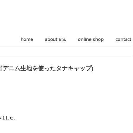
home
about B.S.
online shop
contact
ズのインディゴデニム生地を使ったタナキャップ)
みました。