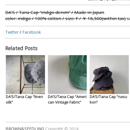
DA'S / Tana Cap “indigo denim” / Made in Japan
color: indigo / 100% cotton / size: F / ￥ 16,500(within tax)
s
Twitter
/
Facebook
Related Posts
DA’S/Tana Cap “linen
DA’S/Tana Cap “Ameri
DA’S/Tana Cap “nasu
silk”
can Vintage Fabric”
kon”
BROWN&SEEDLING
Copyright © 2014.