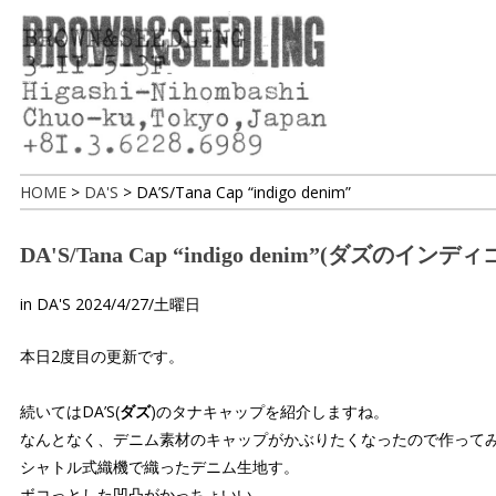
HOME
>
DA'S
>
DA’S/Tana Cap “indigo denim”
DA'S/Tana Cap “indigo denim”(ダ
in
DA'S
2024/4/27/土曜日
本日2度目の更新です。
続いてはDA’S(
ダズ
)のタナキャップを紹介しますね。
なんとなく、デニム素材のキャップがかぶりたくなったので作って
シャトル式織機で織ったデニム生地す。
ボコっとした凹凸がかっちょいい。