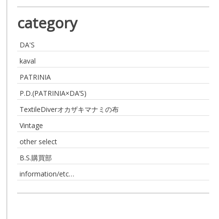
category
DA'S
kaval
PATRINIA
P.D.(PATRINIA×DA’S)
TextileDiverオカザキマナミの布
Vintage
other select
B.S.購買部
information/etc…