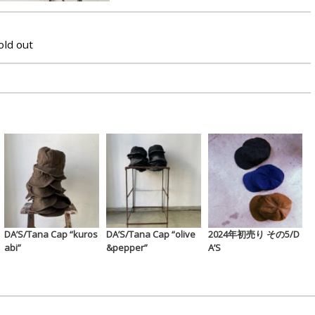
old out
DA’S/Tana Cap “kuros
DA’S/Tana Cap “olive
2024年初売り その5/D
abi”
&pepper”
A’S