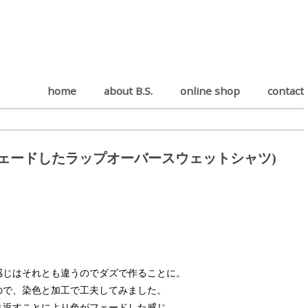
home
about B.S.
online shop
contact
ed♡"(ダズのフェードしたラップオーバースウェットシャツ)
感じはそれとも違うのでダズで作ることに。
ので、染色と加工で工夫してみました。
り返すことにより色がフェードした感じ。