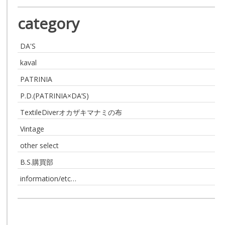
category
DA'S
kaval
PATRINIA
P.D.(PATRINIA×DA’S)
TextileDiverオカザキマナミの布
Vintage
other select
B.S.購買部
information/etc…