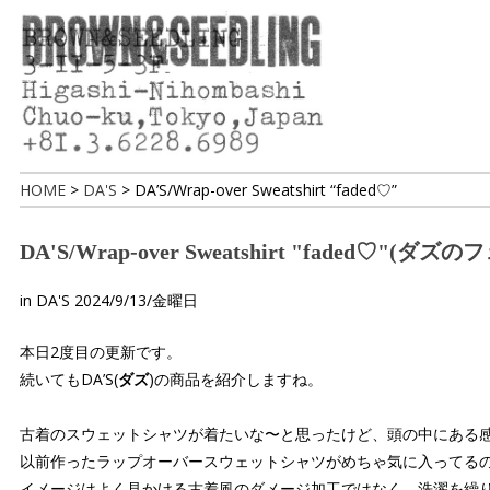
HOME
>
DA'S
>
DA’S/Wrap-over Sweatshirt “faded♡”
DA'S/Wrap-over Sweatshirt "fad
in
DA'S
2024/9/13/金曜日
本日2度目の更新です。
続いてもDA’S(
ダズ
)の商品を紹介しますね。
古着のスウェットシャツが着たいな〜と思ったけど、頭の中にある
以前作ったラップオーバースウェットシャツがめちゃ気に入ってる
イメージはよく見かける古着風のダメージ加工ではなく、洗濯を繰