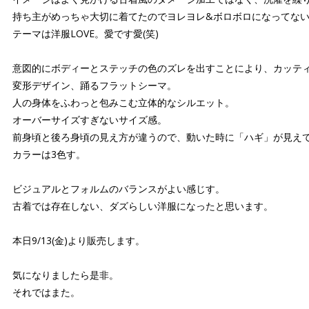
持ち主がめっちゃ大切に着てたのでヨレヨレ&ボロボロになってな
テーマは洋服LOVE。愛です愛(笑)
意図的にボディーとステッチの色のズレを出すことにより、カッテ
変形デザイン、踊るフラットシーマ。
人の身体をふわっと包みこむ立体的なシルエット。
オーバーサイズすぎないサイズ感。
前身頃と後ろ身頃の見え方が違うので、動いた時に「ハギ」が見え
カラーは3色す。
ビジュアルとフォルムのバランスがよい感じす。
古着では存在しない、ダズらしい洋服になったと思います。
本日9/13(金)より販売します。
気になりましたら是非。
それではまた。