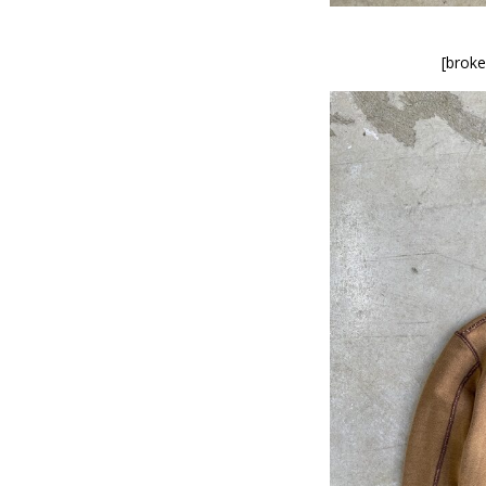
[broke