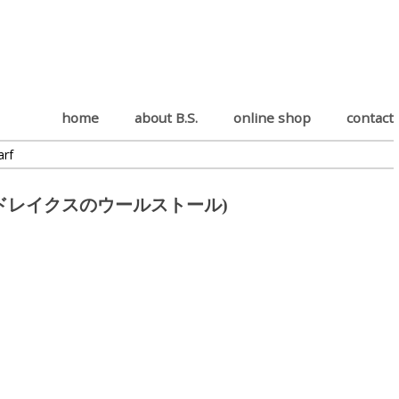
home
about B.S.
online shop
contact
arf
d Scarf (ドレイクスのウールストール)