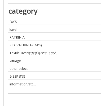
category
DA'S
kaval
PATRINIA
P.D.(PATRINIA×DA’S)
TextileDiverオカザキマナミの布
Vintage
other select
B.S.購買部
information/etc…