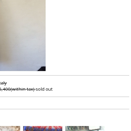
taly
,400(within tax)
sold out