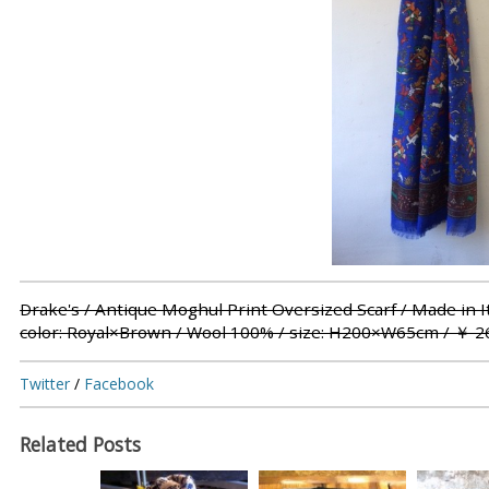
Drake's / Antique Moghul Print Oversized Scarf / Made in I
color: Royal×Brown / Wool 100% / size:
H200×W65cm
/ ￥ 26
Twitter
/
Facebook
Related Posts