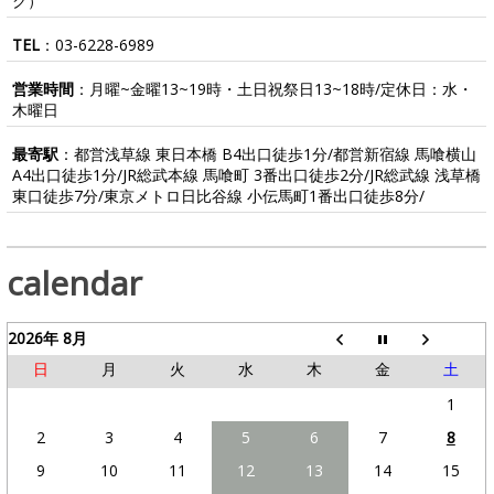
ク）
TEL
：
03-6228-6989
営業時間
：月曜~金曜13~19時・土日祝祭日13~18時/定休日：水・
木曜日
最寄駅
：都営浅草線 東日本橋 B4出口徒歩1分/都営新宿線 馬喰横山
A4出口徒歩1分/JR総武本線 馬喰町 3番出口徒歩2分/JR総武線 浅草橋
東口徒歩7分/東京メトロ日比谷線 小伝馬町1番出口徒歩8分/
calendar
2026年 8月
日
月
火
水
木
金
土
1
2
3
4
5
6
7
8
9
10
11
12
13
14
15