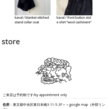
kaval / blanket stitched
kaval / front button stol
stand collar coat
e shirt “wool cashmere”
store
ご来店は予約制です/by appointment only
住所
：東京都中央区東日本橋3-11-5-3F＞＞
google map
（外部リン