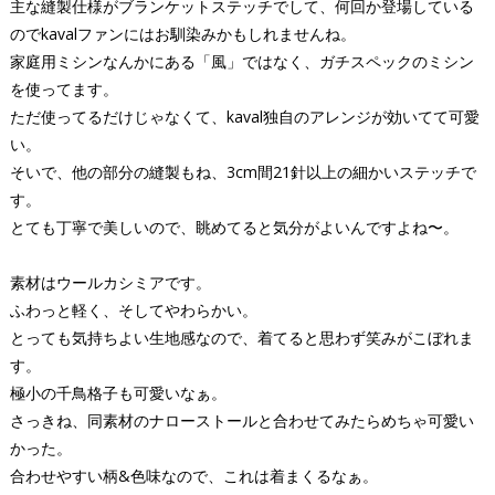
主な縫製仕様がブランケットステッチでして、何回か登場している
のでkavalファンにはお馴染みかもしれませんね。
家庭用ミシンなんかにある「風」ではなく、ガチスペックのミシン
を使ってます。
ただ使ってるだけじゃなくて、kaval独自のアレンジが効いてて可愛
い。
そいで、他の部分の縫製もね、3cm間21針以上の細かいステッチで
す。
とても丁寧で美しいので、眺めてると気分がよいんですよね〜。
素材はウールカシミアです。
ふわっと軽く、そしてやわらかい。
とっても気持ちよい生地感なので、着てると思わず笑みがこぼれま
す。
極小の千鳥格子も可愛いなぁ。
さっきね、同素材のナローストールと合わせてみたらめちゃ可愛い
かった。
合わせやすい柄&色味なので、これは着まくるなぁ。