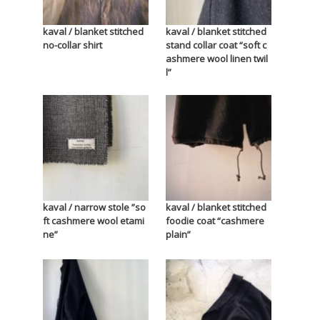
kaval / blanket stitched
kaval / blanket stitched
no-collar shirt
stand collar coat “soft c
ashmere wool linen twil
l”
kaval / narrow stole ”so
kaval / blanket stitched
ft cashmere wool etami
foodie coat “cashmere
ne”
plain”