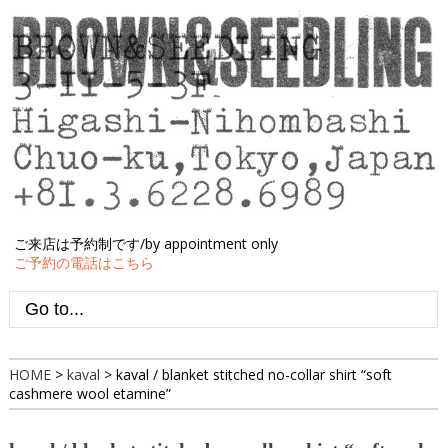
ご来店は予約制です/by appointment only
ご予約の電話はこちら
HOME
>
kaval
>
kaval / blanket stitched no-collar shirt “soft
cashmere wool etamine”