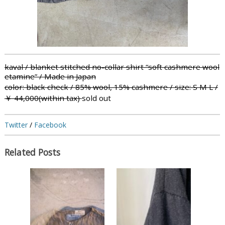
kaval / blanket stitched no-collar shirt “soft cashmere wool
etamine” / Made in Japan
color: black check / 85% wool, 15% cashmere / size: S M L /
￥ 44,000(within tax)
sold out
Twitter
/
Facebook
Related Posts