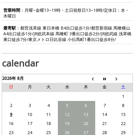
営業時間
：月曜~金曜13~19時・土日祝祭日13~18時/定休日：水・
木曜日
最寄駅
：都営浅草線 東日本橋 B4出口徒歩1分/都営新宿線 馬喰横山
A4出口徒歩1分/JR総武本線 馬喰町 3番出口徒歩2分/JR総武線 浅草橋
東口徒歩7分/東京メトロ日比谷線 小伝馬町1番出口徒歩8分/
calendar
2026年 8月
日
月
火
水
木
金
土
1
2
3
4
5
6
7
8
9
10
11
12
13
14
15
16
17
18
19
20
21
22
23
24
25
26
27
28
29