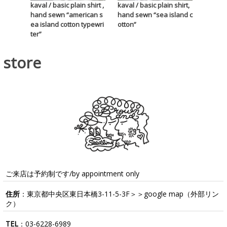
kaval / basic plain shirt ,
kaval / basic plain shirt,
hand sewn “american s
hand sewn “sea island c
ea island cotton typewri
otton”
ter”
store
ご来店は予約制です/by appointment only
住所
：東京都中央区東日本橋3-11-5-3F＞＞
google map
（外部リン
ク）
TEL
：
03-6228-6989