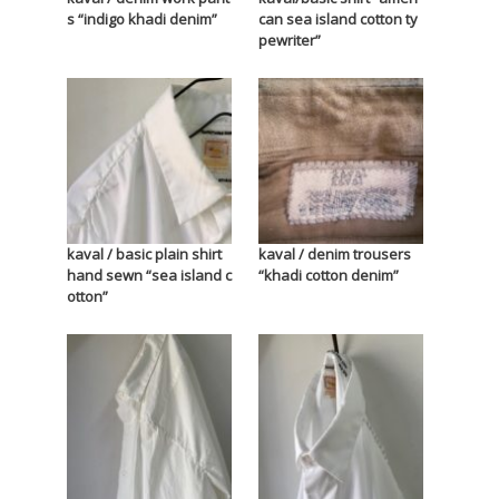
s “indigo khadi denim”
can sea island cotton ty
pewriter”
kaval / basic plain shirt
kaval / denim trousers
hand sewn “sea island c
“khadi cotton denim”
otton”