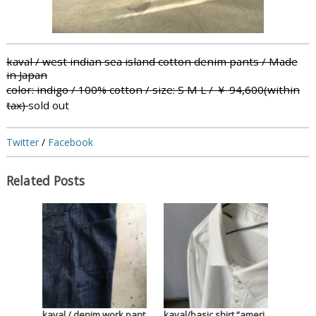
kaval / west indian sea island cotton denim pants / Made
in Japan
color: indigo / 100% cotton / size: S
M
L / ￥ 94,600(within
tax)
sold out
Twitter
/
Facebook
Related Posts
kaval / denim work pant
kaval/basic shirt “ameri