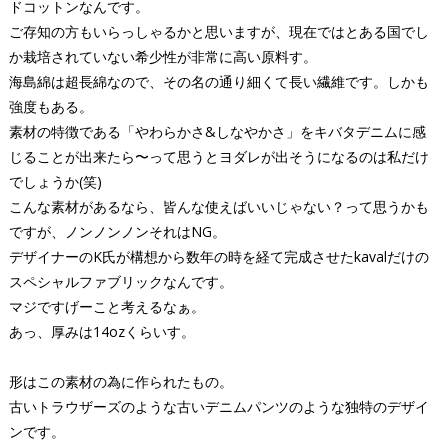
ドコットンなんです。
ご存知の方もいらっしゃるかと思いますが、現在ではとある国でし
か栽培されていない希少性が非常に高い原料す。
海島綿は超長綿なので、その名の通り細くて長い繊維です。しかも
強度もある。
素材の特徴である「やわらかさ&しなやかさ」をキバタデニムに感
じることが出来たら〜って思うとヨダレが出そうになるのは私だけ
でしょうか(笑)
こんな素材があるなら、皆んな使えばいいじゃない？って思うかも
ですが、ノンノンノンそれはNG。
デザイナーのK氏が構想から数年の時を経て完成させたkavalだけの
スペシャルファブリックなんです。
マジですげーこと考えるなぁ。
あっ、厚みは14ozくらいす。
形はこの素材の為に作られたもの。
古いトラウザーズのような古いデニムパンツのような独特のデザイ
ンです。