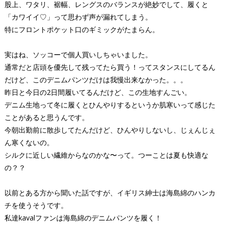
股上、ワタリ、裾幅、レングスのバランスが絶妙でして、履くと
「カワイイ♡」って思わず声が漏れてしまう。
特にフロントポケット口のギミックがたまらん。
実はね、ソッコーで個人買いしちゃいました。
通常だと店頭を優先して残ってたら買う！ってスタンスにしてるん
だけど、このデニムパンツだけは我慢出来なかった。。。
昨日と今日の2日間履いてるんだけど、この生地すんごい。
デニム生地って冬に履くとひんやりするというか肌寒いって感じた
ことがあると思うんです。
今朝出勤前に散歩してたんだけど、ひんやりしないし、じぇんじぇ
ん寒くないの。
シルクに近しい繊維からなのかな〜って。つーことは夏も快適な
の？？
以前とある方から聞いた話ですが、イギリス紳士は海島綿のハンカ
チを使うそうです。
私達kavalファンは海島綿のデニムパンツを履く！