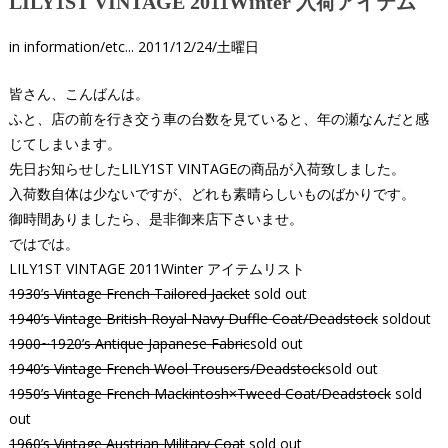
LILY1ST VINTAGE 2011Winter 入荷アイテム
in
information/etc...
2011/12/24/土曜日
皆さん、こんばんは。
ふと、店の前を行き交う車の台数を見ていると、年の瀬なんだと感
じてしまいます。
先日お知らせしたLILY1ST VINTAGEの商品が入荷致しました。
入荷数自体は少ないですが、どれも素晴らしいものばかりです。
御時間ありましたら、是非御来店下さいませ。
ではでは。
LILY1ST VINTAGE 2011Winter アイテムリスト
1930’s Vintage French Tailored Jacket
sold out
1940’s Vintage British Royal Navy Duffle Coat/Deadstock
soldout
1900~1920’s Antique Japanese Fabric
sold out
1940’s Vintage French Wool Trousers/Deadstock
sold out
1950’s Vintage French Mackintosh×Tweed Coat/Deadstock
sold
out
1960’s Vintage Austrian Military Coat
sold out