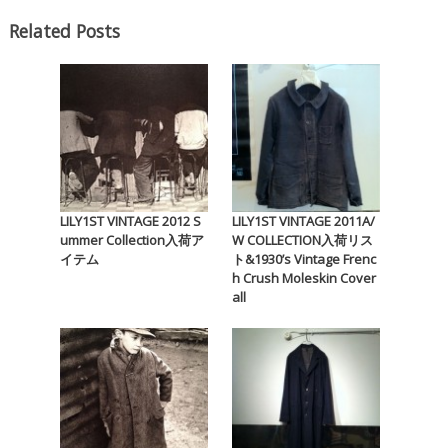
Related Posts
LILY1ST VINTAGE 2012 S
LILY1ST VINTAGE 2011A/
ummer Collection入荷ア
W COLLECTION入荷リス
イテム
ト&1930’s Vintage Frenc
h Crush Moleskin Cover
all