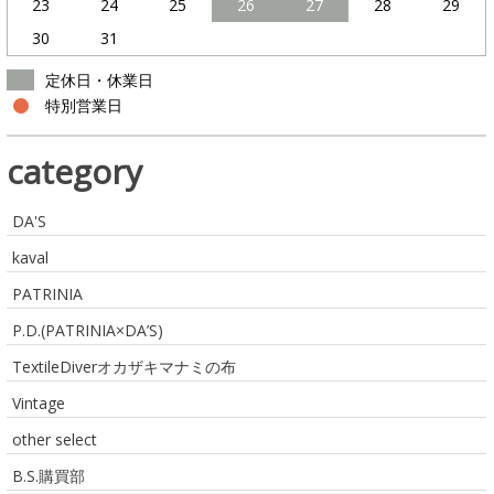
23
24
25
26
27
28
29
30
31
定休日・休業日
特別営業日
category
DA'S
kaval
PATRINIA
P.D.(PATRINIA×DA’S)
TextileDiverオカザキマナミの布
Vintage
other select
B.S.購買部