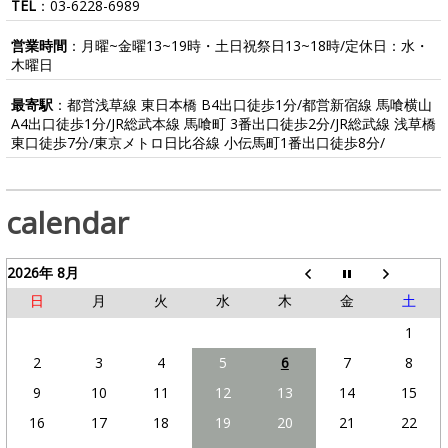
TEL
：
03-6228-6989
営業時間
：月曜~金曜13~19時・土日祝祭日13~18時/定休日：水・
木曜日
最寄駅
：都営浅草線 東日本橋 B4出口徒歩1分/都営新宿線 馬喰横山
A4出口徒歩1分/JR総武本線 馬喰町 3番出口徒歩2分/JR総武線 浅草橋
東口徒歩7分/東京メトロ日比谷線 小伝馬町1番出口徒歩8分/
calendar
2026年 8月
日
月
火
水
木
金
土
1
2
3
4
5
6
7
8
9
10
11
12
13
14
15
16
17
18
19
20
21
22