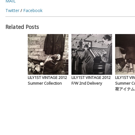
MAIL
Twitter
/
Facebook
Related Posts
LILY1ST VINTAGE 2012
LILY1ST VINTAGE 2012
LILY1ST VI
Summer Collection
F/W 2nd Delivery
Summer Co
荷アイテム