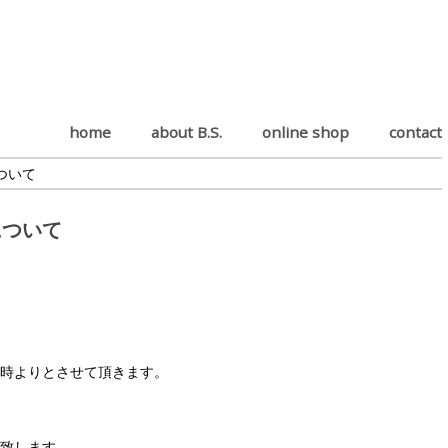
home
about B.S.
online shop
contact
りについて
上りについて
5(土)12時よりとさせて頂きます。
売開始致します。