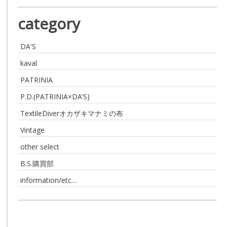
category
DA'S
kaval
PATRINIA
P.D.(PATRINIA×DA’S)
TextileDiverオカザキマナミの布
Vintage
other select
B.S.購買部
information/etc…