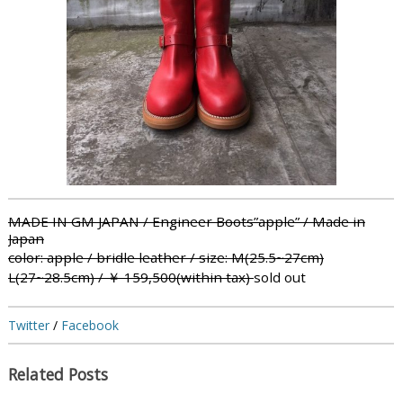
MADE IN GM JAPAN / Engineer Boots”apple” / Made in
Japan
color: apple / bridle leather / size: M(25.5~27cm)
L(27~28.5cm)
/ ￥ 159,500(within tax)
sold out
Twitter
/
Facebook
Related Posts