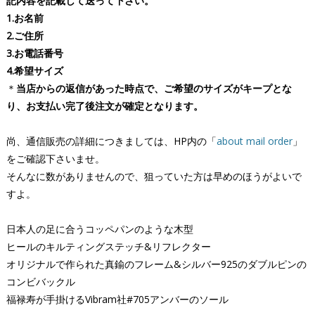
記内容を記載して送って下さい。
1.お名前
2.ご住所
3.お電話番号
4.希望サイズ
＊
当店からの返信があった時点で、ご希望のサイズがキープとな
り、
お支払い完了後注文が確定となります。
尚、通信販売の詳細につきましては、HP内の「
about mail order
」
をご確認下さいませ。
そんなに数がありませんので、狙っていた方は早めのほうがよいで
すよ。
日本人の足に合うコッペパンのような木型
ヒールのキルティングステッチ&リフレクター
オリジナルで作られた真鍮のフレーム&シルバー925のダブルピンの
コンビバックル
福禄寿が手掛けるVibram社#705アンバーのソール