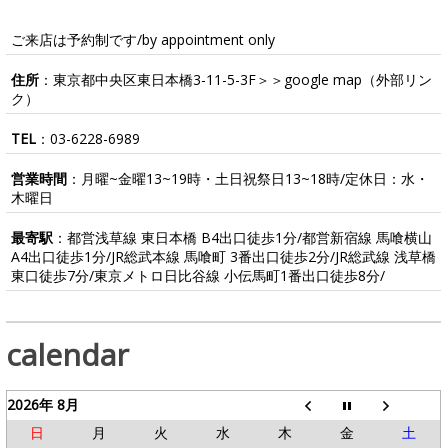
ご来店は予約制です/by appointment only
住所
：東京都中央区東日本橋3-11-5-3F＞＞
google map
（外部リン
ク）
TEL
：
03-6228-6989
営業時間
：月曜~金曜13~19時・土日祝祭日13~18時/定休日：水・
木曜日
最寄駅
：都営浅草線 東日本橋 B4出口徒歩1分/都営新宿線 馬喰横山
A4出口徒歩1分/JR総武本線 馬喰町 3番出口徒歩2分/JR総武線 浅草橋
東口徒歩7分/東京メトロ日比谷線 小伝馬町1番出口徒歩8分/
calendar
2026年 8月
日
月
火
水
木
金
土