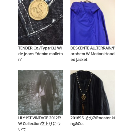
TENDER Co./Type132 Wi
DESCENTE ALLTERRAIN/P
de Jeans “denim molleto
arahem W-Motion Hood
n”
ed Jacket
LILY1ST VINTAGE 2012F/
2016SS その7/Rooster ki
W Collection立上りにつ
ng&Co.
いて