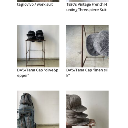
tagliovivo / work suit
1930’s Vintage French H
unting Three‐piece Suit
DA’S/Tana Cap “olive&p
DA’S/Tana Cap “linen sil
epper”
k”