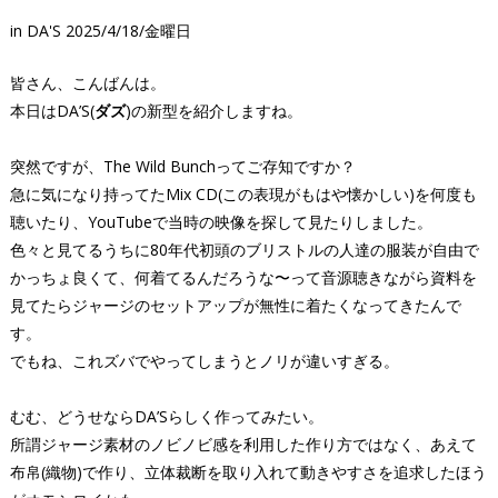
in
DA'S
2025/4/18/金曜日
皆さん、こんばんは。
本日はDA’S(
ダズ
)の新型を紹介しますね。
突然ですが、The Wild Bunchってご存知ですか？
急に気になり持ってたMix CD(この表現がもはや懐かしい)を何度も
聴いたり、YouTubeで当時の映像を探して見たりしました。
色々と見てるうちに80年代初頭のブリストルの人達の服装が自由で
かっちょ良くて、何着てるんだろうな〜って音源聴きながら資料を
見てたらジャージのセットアップが無性に着たくなってきたんで
す。
でもね、これズバでやってしまうとノリが違いすぎる。
むむ、どうせならDA’Sらしく作ってみたい。
所謂ジャージ素材のノビノビ感を利用した作り方ではなく、あえて
布帛(織物)で作り、立体裁断を取り入れて動きやすさを追求したほう