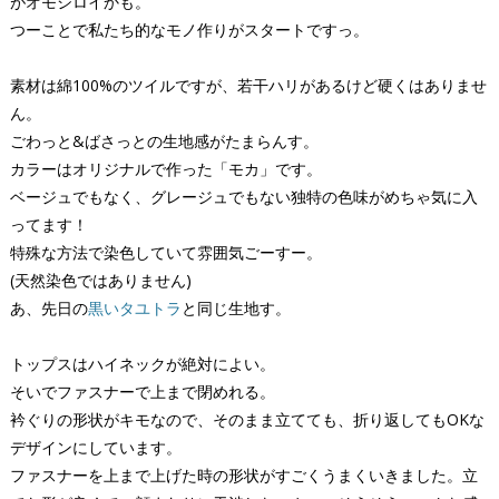
がオモシロイかも。
つーことで私たち的なモノ作りがスタートですっ。
素材は綿100%のツイルですが、若干ハリがあるけど硬くはありませ
ん。
ごわっと&ばさっとの生地感がたまらんす。
カラーはオリジナルで作った「モカ」です。
ベージュでもなく、グレージュでもない独特の色味がめちゃ気に入
ってます！
特殊な方法で染色していて雰囲気ごーすー。
(天然染色ではありません)
あ、先日の
黒いタユトラ
と同じ生地す。
トップスはハイネックが絶対によい。
そいでファスナーで上まで閉めれる。
衿ぐりの形状がキモなので、そのまま立てても、折り返してもOKな
デザインにしています。
ファスナーを上まで上げた時の形状がすごくうまくいきました。立