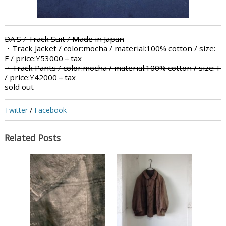
DA'S / Track Suit / Made in Japan
・Track Jacket / color:mocha / material:100% cotton / size:
F / price:¥53000＋tax
・Track Pants / color:mocha / material:100% cotton / size: F
/ price:¥42000＋tax
sold out
Twitter
/
Facebook
Related Posts