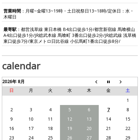
営業時間
：月曜~金曜13~19時・土日祝祭日13~18時/定休日：水・
木曜日
最寄駅
：都営浅草線 東日本橋 B4出口徒歩1分/都営新宿線 馬喰横山
A4出口徒歩1分/JR総武本線 馬喰町 3番出口徒歩2分/JR総武線 浅草橋
東口徒歩7分/東京メトロ日比谷線 小伝馬町1番出口徒歩8分/
calendar
2026年 8月
日
月
火
水
木
金
土
1
2
3
4
5
6
7
8
9
10
11
12
13
14
15
16
17
18
19
20
21
22
23
24
25
26
27
28
29